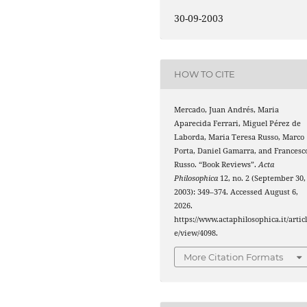
30-09-2003
HOW TO CITE
Mercado, Juan Andrés, Maria
Aparecida Ferrari, Miguel Pérez de
Laborda, Maria Teresa Russo, Marco
Porta, Daniel Gamarra, and Francesc
Russo. “Book Reviews”.
Acta
Philosophica
12, no. 2 (September 30,
2003): 349–374. Accessed August 6,
2026.
https://www.actaphilosophica.it/artic
e/view/4098.
More Citation Formats