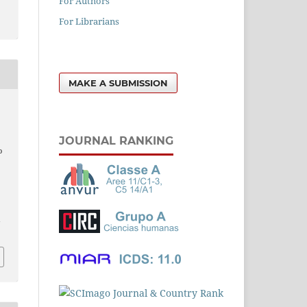
For Authors
For Librarians
MAKE A SUBMISSION
JOURNAL RANKING
o
l