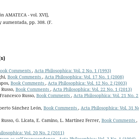
ión AMATECA - vol. XVI],
y aumentada, pp. 308. (F.
s)
ook Comments
,
Acta Philosophica: Vol. 2 No. 1 (1993)
ghi,
Book Comments
,
Acta Philosophica: Vol. 17 No. 1 (2008)
mpos,
Book Comments
,
Acta Philosophica: Vol. 12 No. 2 (2003)
 Russo,
Book Comments
,
Acta Philosophica: Vol. 22 No. 1 (2013)
, Francesco Russo,
Book Comments
,
Acta Philosophica: Vol. 21 No. 2
lberto Sánchez León,
Book Comments
,
Acta Philosophica: Vol. 31 N
Russo, G. Licata, E. Camino, L. Martínez Ferrer,
Book Comments
,
ilosophica: Vol. 20 No. 2 (2011)
person as self-transcendence
,
Acta Philosophica: Vol. 3 No. 1 (1994)