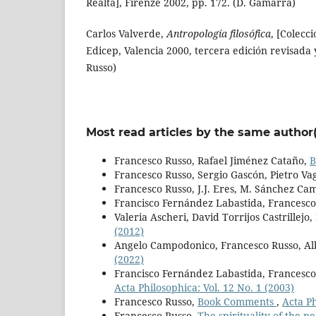
Realtà], Firenze 2002, pp. 172. (D. Gamarra)
Carlos Valverde,
Antropología filosófica
, [Colecc
Edicep, Valencia 2000, tercera edición revisada 
Russo)
Most read articles by the same author(
Francesco Russo, Rafael Jiménez Cataño,
B
Francesco Russo, Sergio Gascón, Pietro Va
Francesco Russo, J.J. Eres, M. Sánchez Ca
Francisco Fernández Labastida, Francesco
Valeria Ascheri, David Torrijos Castrillejo
(2012)
Angelo Campodonico, Francesco Russo, A
(2022)
Francisco Fernández Labastida, Francesco 
Acta Philosophica: Vol. 12 No. 1 (2003)
Francesco Russo,
Book Comments
,
Acta Ph
Francesco Russo,
The spirituality of the 