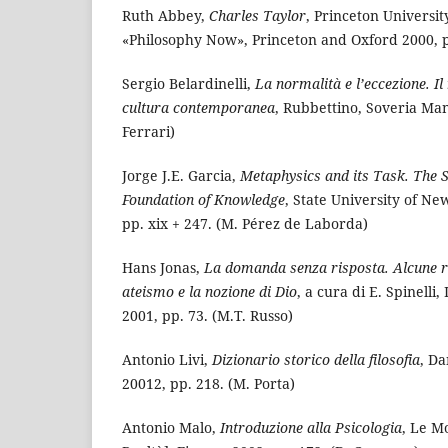
Ruth Abbey,
Charles Taylor
, Princeton Universit
«Philosophy Now», Princeton and Oxford 2000, p
Sergio Belardinelli,
La normalità e l’eccezione. Il
cultura contemporanea
, Rubbettino, Soveria Man
Ferrari)
Jorge J.E. Garcia,
Metaphysics and its Task. The S
Foundation of Knowledge
, State University of Ne
pp. xix + 247. (M. Pérez de Laborda)
Hans Jonas,
La domanda senza risposta. Alcune ri
ateismo e la nozione di Dio
, a cura di E. Spinelli
2001, pp. 73. (M.T. Russo)
Antonio Livi,
Dizionario storico della filosofia
, Da
20012, pp. 218. (M. Porta)
Antonio Malo,
Introduzione alla Psicologia
, Le M