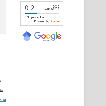
,
s,
lin
Acta