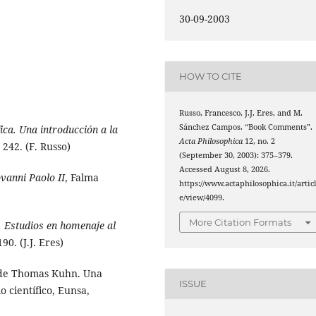
30-09-2003
HOW TO CITE
Russo, Francesco, J.J. Eres, and M.
Sánchez Campos. “Book Comments”.
ica. Una introducción a la
Acta Philosophica
12, no. 2
242. (F. Russo)
(September 30, 2003): 375–379.
Accessed August 8, 2026.
iovanni Paolo II
, Falma
https://www.actaphilosophica.it/artic
e/view/4099.
More Citation Formats
. Estudios en homenaje al
90. (J.J. Eres)
l de Thomas Kuhn. Una
ISSUE
o científico, Eunsa,