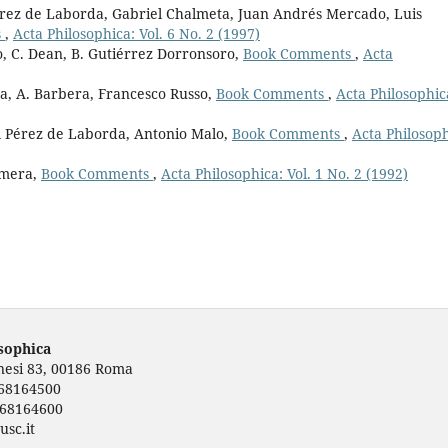
érez de Laborda, Gabriel Chalmeta, Juan Andrés Mercado, Luis
s
,
Acta Philosophica: Vol. 6 No. 2 (1997)
, C. Dean, B. Gutiérrez Dorronsoro,
Book Comments
,
Acta
a, A. Barbera, Francesco Russo,
Book Comments
,
Acta Philosophic
el Pérez de Laborda, Antonio Malo,
Book Comments
,
Acta Philosoph
omera,
Book Comments
,
Acta Philosophica: Vol. 1 No. 2 (1992)
osophica
rnesi 83, 00186 Roma
668164500
668164600
usc.it