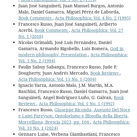
Juan José Sanguineti, Juan Manuel Burgos, Antonio
Malo, Daniel Gamarra, Miguel Pérez de Laborda,
Book Comments
,
Acta Philosophica: Vol. 4 No. 2 (1995)
Francesco Russo, Juan José Sanguineti, Ariberto
Acerbi,
Book Comments
,
Acta Philosophica: Vol. 27
No. 1 (2018)
Nicolas Grimaldi, José Luis Fernández, Daniel
Gamarra, Armando Rigobello, Luis Romera,
God in
modern philosophy. Presentation
,
Acta Philosophica:
Vol. 3 No. 2 (1994)
Paulin Sabuy Sabangu, Francesco Russo, Jude P.
Dougherty, Juan Andrés Mercado,
Book Reviews
,
Acta Philosophica: Vol. 13 No. 1 (2004)
Ignacio Yarza, Antonio Malo, J.M. Martin, M.A.
Raschini, Francesco Russo, Daniel Gamarra, Juan José
Sanguineti, Angel Rodríguez Luño, G. Galvan,
Book
Reviews
,
Acta Philosophica: Vol. 1 No. 1 (1992)
Francesco Russo,
Giuseppe Riconda, Augusto Del Noce
e Luigi Pareyson. Ontologismo e filosofia della libertà,
Morcelliana, Brescia 2023, pp. 104
,
Acta Philosophica:
Vol. 33 No. 1 (2024)
Gennaro Luise, Verbena Giambastiani, Francesco