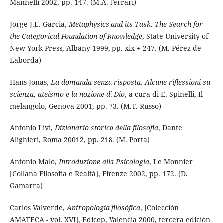
Mannelli 2002, pp. 147. (M.A. Ferrari)
Jorge J.E. Garcia,
Metaphysics and its Task. The Search for
the Categorical Foundation of Knowledge
, State University of
New York Press, Albany 1999, pp. xix + 247. (M. Pérez de
Laborda)
Hans Jonas,
La domanda senza risposta. Alcune riflessioni su
scienza, ateismo e la nozione di Dio
, a cura di E. Spinelli, Il
melangolo, Genova 2001, pp. 73. (M.T. Russo)
Antonio Livi,
Dizionario storico della filosofia
, Dante
Alighieri, Roma 20012, pp. 218. (M. Porta)
Antonio Malo,
Introduzione alla Psicologia
, Le Monnier
[Collana Filosofia e Realtà], Firenze 2002, pp. 172. (D.
Gamarra)
Carlos Valverde,
Antropología filosófica
, [Colección
AMATECA - vol. XVI], Edicep, Valencia 2000, tercera edición