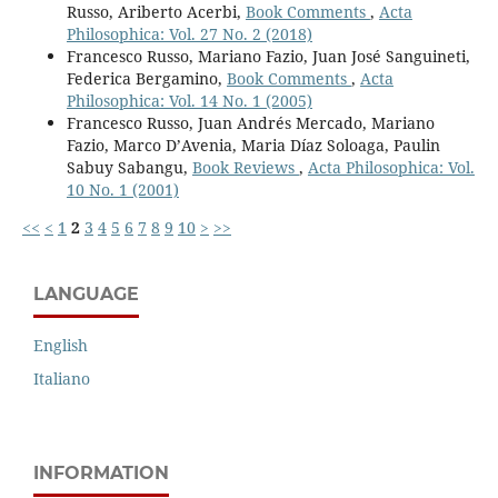
Russo, Ariberto Acerbi,
Book Comments
,
Acta
Philosophica: Vol. 27 No. 2 (2018)
Francesco Russo, Mariano Fazio, Juan José Sanguineti,
Federica Bergamino,
Book Comments
,
Acta
Philosophica: Vol. 14 No. 1 (2005)
Francesco Russo, Juan Andrés Mercado, Mariano
Fazio, Marco D’Avenia, Maria Díaz Soloaga, Paulin
Sabuy Sabangu,
Book Reviews
,
Acta Philosophica: Vol.
10 No. 1 (2001)
<<
<
1
2
3
4
5
6
7
8
9
10
>
>>
LANGUAGE
English
Italiano
INFORMATION