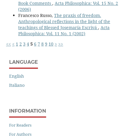
Book Comments
,
Acta Philosophica: Vol. 15 No. 2
(2006)
Francesco Russo,
The praxis of freedom.
Anthropological reflections in the light of the
teachings of Blessed Josemaría Escrivá
,
Acta
Philosophica: Vol. 11 No. 1 (2002)
<<
<
1
2
3
4
5
6
7
8
9
10
>
>>
LANGUAGE
English
Italiano
INFORMATION
For Readers
For Authors