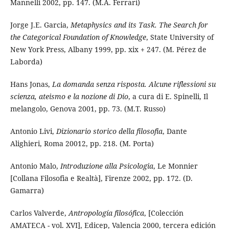
Mannelli 2002, pp. 147. (M.A. Ferrari)
Jorge J.E. Garcia,
Metaphysics and its Task. The Search for
the Categorical Foundation of Knowledge
, State University of
New York Press, Albany 1999, pp. xix + 247. (M. Pérez de
Laborda)
Hans Jonas,
La domanda senza risposta. Alcune riflessioni su
scienza, ateismo e la nozione di Dio
, a cura di E. Spinelli, Il
melangolo, Genova 2001, pp. 73. (M.T. Russo)
Antonio Livi,
Dizionario storico della filosofia
, Dante
Alighieri, Roma 20012, pp. 218. (M. Porta)
Antonio Malo,
Introduzione alla Psicologia
, Le Monnier
[Collana Filosofia e Realtà], Firenze 2002, pp. 172. (D.
Gamarra)
Carlos Valverde,
Antropología filosófica
, [Colección
AMATECA - vol. XVI], Edicep, Valencia 2000, tercera edición