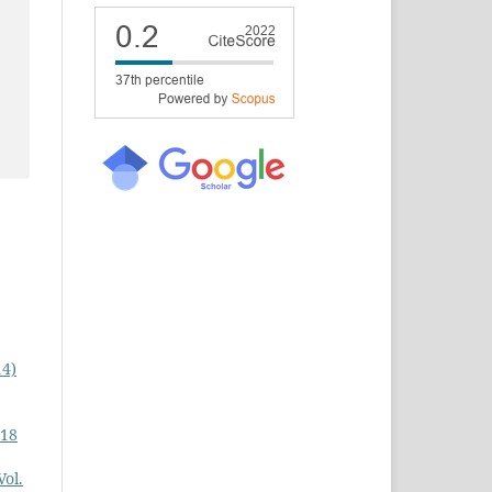
14)
 18
Vol.