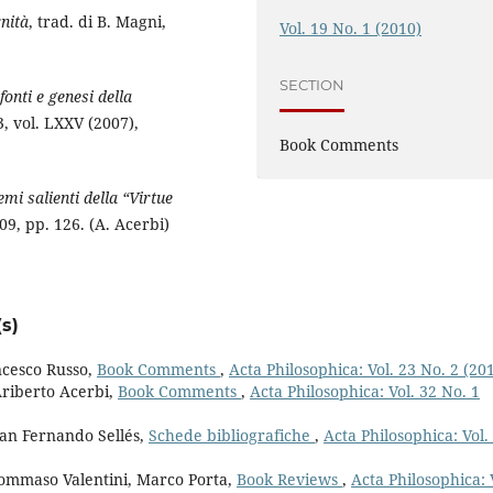
nità
, trad. di B. Magni,
Vol. 19 No. 1 (2010)
SECTION
onti e genesi della
 3, vol. LXXV (2007),
Book Comments
Temi salienti della “Virtue
9, pp. 126. (A. Acerbi)
s)
ncesco Russo,
Book Comments
,
Acta Philosophica: Vol. 23 No. 2 (20
Ariberto Acerbi,
Book Comments
,
Acta Philosophica: Vol. 32 No. 1
an Fernando Sellés,
Schede bibliografiche
,
Acta Philosophica: Vol.
Tommaso Valentini, Marco Porta,
Book Reviews
,
Acta Philosophica: 