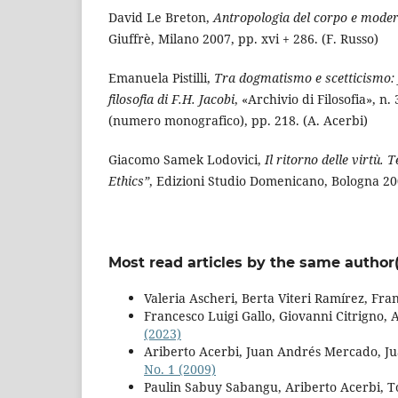
David Le Breton,
Antropologia del corpo e moder
Giuffrè, Milano 2007, pp. xvi + 286. (F. Russo)
Emanuela Pistilli,
Tra dogmatismo e scetticismo: f
filosofia di F.H. Jacobi
, «Archivio di Filosofia», n.
(numero monografico), pp. 218. (A. Acerbi)
Giacomo Samek Lodovici,
Il ritorno delle virtù. 
Ethics”
, Edizioni Studio Domenicano, Bologna 200
Most read articles by the same author(
Valeria Ascheri, Berta Viteri Ramírez, Fra
Francesco Luigi Gallo, Giovanni Citrigno, 
(2023)
Ariberto Acerbi, Juan Andrés Mercado, Ju
No. 1 (2009)
Paulin Sabuy Sabangu, Ariberto Acerbi, 