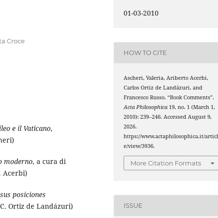
01-03-2010
nta Croce
HOW TO CITE
Ascheri, Valeria, Ariberto Acerbi,
Carlos Ortiz de Landázuri, and
Francesco Russo. “Book Comments”.
Acta Philosophica
19, no. 1 (March 1,
2010): 239–246. Accessed August 9,
2026.
ileo e il Vaticano
,
https://www.actaphilosophica.it/artic
heri)
e/view/3936.
ero moderno
, a cura di
More Citation Formats
 Acerbi)
 sus posiciones
ISSUE
(C. Ortiz de Landázuri)