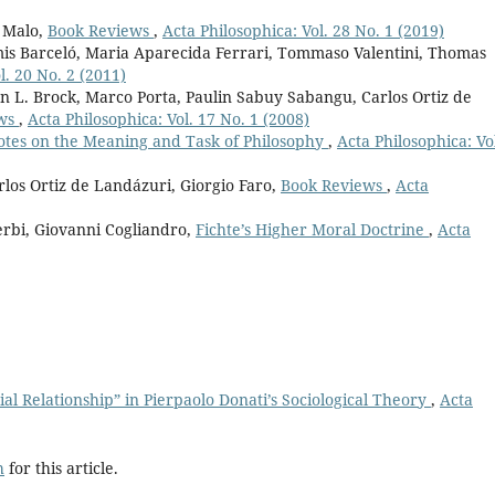
 Malo,
Book Reviews
,
Acta Philosophica: Vol. 28 No. 1 (2019)
amis Barceló, Maria Aparecida Ferrari, Tommaso Valentini, Thomas
l. 20 No. 2 (2011)
n L. Brock, Marco Porta, Paulin Sabuy Sabangu, Carlos Ortiz de
ews
,
Acta Philosophica: Vol. 17 No. 1 (2008)
otes on the Meaning and Task of Philosophy
,
Acta Philosophica: Vo
rlos Ortiz de Landázuri, Giorgio Faro,
Book Reviews
,
Acta
erbi, Giovanni Cogliandro,
Fichte’s Higher Moral Doctrine
,
Acta
al Relationship” in Pierpaolo Donati’s Sociological Theory
,
Acta
h
for this article.