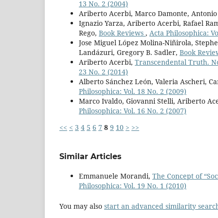
13 No. 2 (2004)
Ariberto Acerbi, Marco Damonte, Antonio
Ignazio Yarza, Ariberto Acerbi, Rafael R
Rego,
Book Reviews
,
Acta Philosophica: Vo
Jose Miguel López Molina-Niñirola, Stephe
Landázuri, Gregory B. Sadler,
Book Revi
Ariberto Acerbi,
Transcendental Truth. N
23 No. 2 (2014)
Alberto Sánchez León, Valeria Ascheri, Ca
Philosophica: Vol. 18 No. 2 (2009)
Marco Ivaldo, Giovanni Stelli, Ariberto Ac
Philosophica: Vol. 16 No. 2 (2007)
<<
<
3
4
5
6
7
8
9
10
>
>>
Similar Articles
Emmanuele Morandi,
The Concept of “Soci
Philosophica: Vol. 19 No. 1 (2010)
You may also
start an advanced similarity searc