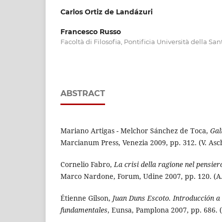
Carlos Ortiz de Landázuri
Francesco Russo
Facoltà di Filosofia, Pontificia Università della Sa
ABSTRACT
Mariano Artigas - Melchor Sánchez de Toca,
Gal
Marcianum Press, Venezia 2009, pp. 312. (V. Asc
Cornelio Fabro,
La crisi della ragione nel pensi
Marco Nardone, Forum, Udine 2007, pp. 120. (A.
Étienne Gilson,
Juan Duns Escoto. Introducción a
fundamentales
, Eunsa, Pamplona 2007, pp. 686. 