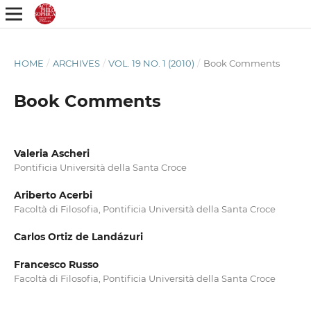
HOME
/
ARCHIVES
/
VOL. 19 NO. 1 (2010)
/
Book Comments
Book Comments
Valeria Ascheri
Pontificia Università della Santa Croce
Ariberto Acerbi
Facoltà di Filosofia, Pontificia Università della Santa Croce
Carlos Ortiz de Landázuri
Francesco Russo
Facoltà di Filosofia, Pontificia Università della Santa Croce