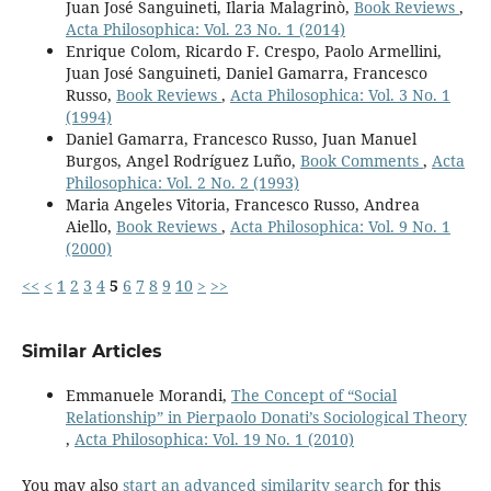
Juan José Sanguineti, Ilaria Malagrinò,
Book Reviews
,
Acta Philosophica: Vol. 23 No. 1 (2014)
Enrique Colom, Ricardo F. Crespo, Paolo Armellini,
Juan José Sanguineti, Daniel Gamarra, Francesco
Russo,
Book Reviews
,
Acta Philosophica: Vol. 3 No. 1
(1994)
Daniel Gamarra, Francesco Russo, Juan Manuel
Burgos, Angel Rodríguez Luño,
Book Comments
,
Acta
Philosophica: Vol. 2 No. 2 (1993)
Maria Angeles Vitoria, Francesco Russo, Andrea
Aiello,
Book Reviews
,
Acta Philosophica: Vol. 9 No. 1
(2000)
<<
<
1
2
3
4
5
6
7
8
9
10
>
>>
Similar Articles
Emmanuele Morandi,
The Concept of “Social
Relationship” in Pierpaolo Donati’s Sociological Theory
,
Acta Philosophica: Vol. 19 No. 1 (2010)
You may also
start an advanced similarity search
for this