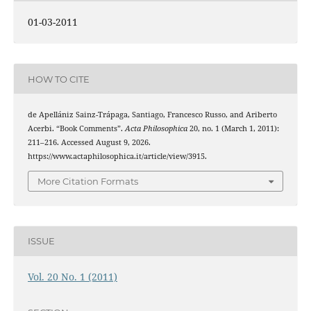
01-03-2011
HOW TO CITE
de Apellániz Sainz-Trápaga, Santiago, Francesco Russo, and Ariberto
Acerbi. “Book Comments”.
Acta Philosophica
20, no. 1 (March 1, 2011):
211–216. Accessed August 9, 2026.
https://www.actaphilosophica.it/article/view/3915.
More Citation Formats
ISSUE
Vol. 20 No. 1 (2011)