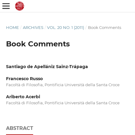
HOME
/
ARCHIVES
/
VOL. 20 NO. 1 (2011)
/
Book Comments
Book Comments
Santiago de Apellániz Sainz-Trápaga
Francesco Russo
Facoltà di Filosofia, Pontificia Università della Santa Croce
Ariberto Acerbi
Facoltà di Filosofia, Pontificia Università della Santa Croce
ABSTRACT