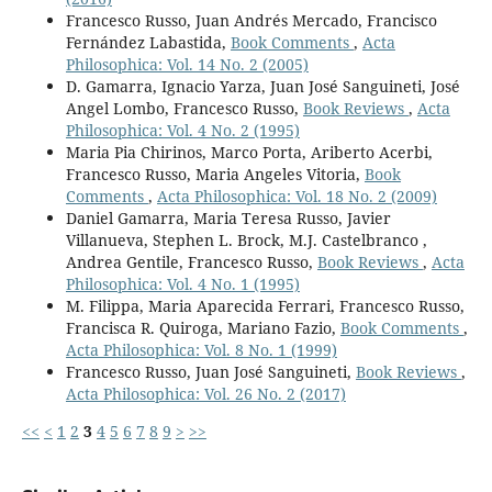
Francesco Russo, Juan Andrés Mercado, Francisco
Fernández Labastida,
Book Comments
,
Acta
Philosophica: Vol. 14 No. 2 (2005)
D. Gamarra, Ignacio Yarza, Juan José Sanguineti, José
Angel Lombo, Francesco Russo,
Book Reviews
,
Acta
Philosophica: Vol. 4 No. 2 (1995)
Maria Pia Chirinos, Marco Porta, Ariberto Acerbi,
Francesco Russo, Maria Angeles Vitoria,
Book
Comments
,
Acta Philosophica: Vol. 18 No. 2 (2009)
Daniel Gamarra, Maria Teresa Russo, Javier
Villanueva, Stephen L. Brock, M.J. Castelbranco ,
Andrea Gentile, Francesco Russo,
Book Reviews
,
Acta
Philosophica: Vol. 4 No. 1 (1995)
M. Filippa, Maria Aparecida Ferrari, Francesco Russo,
Francisca R. Quiroga, Mariano Fazio,
Book Comments
,
Acta Philosophica: Vol. 8 No. 1 (1999)
Francesco Russo, Juan José Sanguineti,
Book Reviews
,
Acta Philosophica: Vol. 26 No. 2 (2017)
<<
<
1
2
3
4
5
6
7
8
9
>
>>