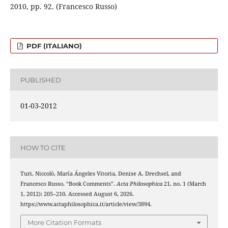
2010, pp. 92. (Francesco Russo)
PDF (ITALIANO)
PUBLISHED
01-03-2012
HOW TO CITE
Turi, Niccolò, María Ángeles Vitoria, Denise A. Drechsel, and
Francesco Russo. “Book Comments”.
Acta Philosophica
21, no. 1 (March
1, 2012): 205–210. Accessed August 6, 2026.
https://www.actaphilosophica.it/article/view/3894.
More Citation Formats