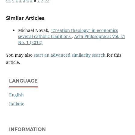
<<
<
1
2
3
4
5
6
7
>
>>
Similar Articles
Michael Novak,
“Creation theology” in economics
several catholic traditions
,
Acta Philosophica: Vol. 21
No. 1 (2012)
You may also
start an advanced similarity search
for this
article.
LANGUAGE
English
Italiano
INFORMATION