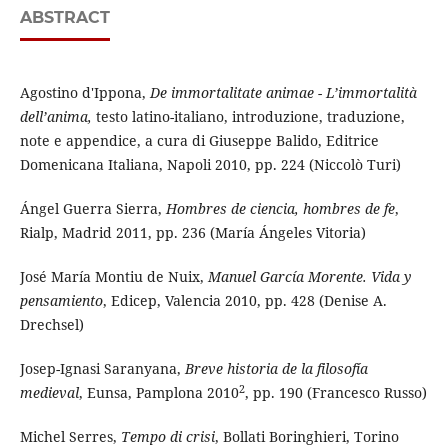
ABSTRACT
Agostino d'Ippona,
De immortalitate animae - L
’
immortalità
dell’anima,
testo latino-italiano, introduzione, traduzione,
note e appendice, a cura di Giuseppe Balido, Editrice
Domenicana Italiana, Napoli 2010, pp. 224 (Niccolò Turi)
Ángel Guerra Sierra,
Hombres de ciencia, hombres de fe
,
Rialp, Madrid 2011, pp. 236 (María Ángeles Vitoria)
José María Montiu de Nuix,
Manuel García Morente. Vida y
pensamiento
, Edicep, Valencia 2010, pp. 428 (Denise A.
Drechsel)
Josep-Ignasi Saranyana,
Breve historia de la filosofía
2
medieval
, Eunsa, Pamplona 2010
, pp. 190 (Francesco Russo)
Michel Serres,
Tempo di crisi
, Bollati Boringhieri, Torino