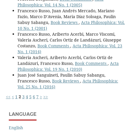
Philosophica: Vol. 14 No. 1 (2005)
Francesco Russo, Juan Andrés Mercado, Mariano
Fazio, Marco D’Avenia, Maria Díaz Soloaga, Paulin
Sabuy Sabangu,
Book Reviews
,
Acta Philosophica: Vol.
10 No. 1 (2001)
Francesco Russo, Ariberto Acerbi, Marco Viscomi,
Valeria Ascheri, Carlos Ortiz de Landázuri, Giuseppe
Costanzo,
Book Comments
,
Acta Philosophica: Vol. 23
No. 1 (2014)
Valeria Ascheri, Ariberto Acerbi, Carlos Ortiz de
Landázuri, Francesco Russo,
Book Comments
,
Acta
Philosophica: Vol. 19 No. 1 (2010)
Juan José Sanguineti, Paulin Sabuy Sabangu,
Francesco Russo,
Book Reviews
,
Acta Philosophica:
Vol. 25 No. 1 (2016)
<<
<
1
2
3
4
5
6
7
>
>>
LANGUAGE
English