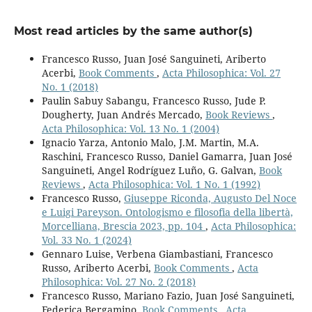
Most read articles by the same author(s)
Francesco Russo, Juan José Sanguineti, Ariberto
Acerbi,
Book Comments
,
Acta Philosophica: Vol. 27
No. 1 (2018)
Paulin Sabuy Sabangu, Francesco Russo, Jude P.
Dougherty, Juan Andrés Mercado,
Book Reviews
,
Acta Philosophica: Vol. 13 No. 1 (2004)
Ignacio Yarza, Antonio Malo, J.M. Martin, M.A.
Raschini, Francesco Russo, Daniel Gamarra, Juan José
Sanguineti, Angel Rodríguez Luño, G. Galvan,
Book
Reviews
,
Acta Philosophica: Vol. 1 No. 1 (1992)
Francesco Russo,
Giuseppe Riconda, Augusto Del Noce
e Luigi Pareyson. Ontologismo e filosofia della libertà,
Morcelliana, Brescia 2023, pp. 104
,
Acta Philosophica:
Vol. 33 No. 1 (2024)
Gennaro Luise, Verbena Giambastiani, Francesco
Russo, Ariberto Acerbi,
Book Comments
,
Acta
Philosophica: Vol. 27 No. 2 (2018)
Francesco Russo, Mariano Fazio, Juan José Sanguineti,
Federica Bergamino,
Book Comments
,
Acta