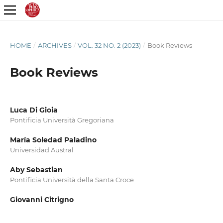
HOME
/
ARCHIVES
/
VOL. 32 NO. 2 (2023)
/
Book Reviews
Book Reviews
Luca Di Gioia
Pontificia Università Gregoriana
María Soledad Paladino
Universidad Austral
Aby Sebastian
Pontificia Università della Santa Croce
Giovanni Citrigno