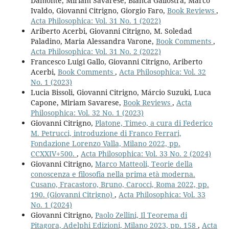
Damonte, Miriam Savarese, Blanca Gallostra, Marco
Ivaldo, Giovanni Citrigno, Giorgio Faro,
Book Reviews
,
Acta Philosophica: Vol. 31 No. 1 (2022)
Ariberto Acerbi, Giovanni Citrigno, M. Soledad
Paladino, Maria Alessandra Varone,
Book Comments
,
Acta Philosophica: Vol. 31 No. 2 (2022)
Francesco Luigi Gallo, Giovanni Citrigno, Ariberto
Acerbi,
Book Comments
,
Acta Philosophica: Vol. 32
No. 1 (2023)
Lucia Bissoli, Giovanni Citrigno, Márcio Suzuki, Luca
Capone, Miriam Savarese,
Book Reviews
,
Acta
Philosophica: Vol. 32 No. 1 (2023)
Giovanni Citrigno,
Platone, Timeo, a cura di Federico
M. Petrucci, introduzione di Franco Ferrari,
Fondazione Lorenzo Valla, Milano 2022, pp.
CCXXIV+500.
,
Acta Philosophica: Vol. 33 No. 2 (2024)
Giovanni Citrigno,
Marco Matteoli, Teorie della
conoscenza e filosofia nella prima età moderna.
Cusano, Fracastoro, Bruno, Carocci, Roma 2022, pp.
190. (Giovanni Citrigno)
,
Acta Philosophica: Vol. 33
No. 1 (2024)
Giovanni Citrigno,
Paolo Zellini, Il Teorema di
Pitagora, Adelphi Edizioni, Milano 2023, pp. 158
,
Acta