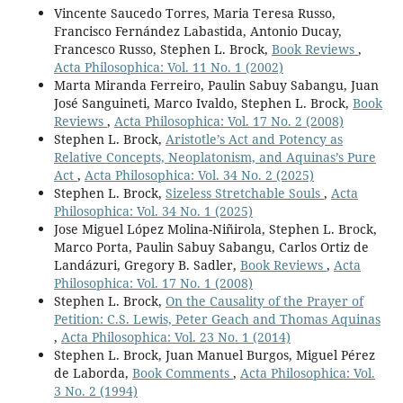
Vincente Saucedo Torres, Maria Teresa Russo,
Francisco Fernández Labastida, Antonio Ducay,
Francesco Russo, Stephen L. Brock,
Book Reviews
,
Acta Philosophica: Vol. 11 No. 1 (2002)
Marta Miranda Ferreiro, Paulin Sabuy Sabangu, Juan
José Sanguineti, Marco Ivaldo, Stephen L. Brock,
Book
Reviews
,
Acta Philosophica: Vol. 17 No. 2 (2008)
Stephen L. Brock,
Aristotle’s Act and Potency as
Relative Concepts, Neoplatonism, and Aquinas’s Pure
Act
,
Acta Philosophica: Vol. 34 No. 2 (2025)
Stephen L. Brock,
Sizeless Stretchable Souls
,
Acta
Philosophica: Vol. 34 No. 1 (2025)
Jose Miguel López Molina-Niñirola, Stephen L. Brock,
Marco Porta, Paulin Sabuy Sabangu, Carlos Ortiz de
Landázuri, Gregory B. Sadler,
Book Reviews
,
Acta
Philosophica: Vol. 17 No. 1 (2008)
Stephen L. Brock,
On the Causality of the Prayer of
Petition: C.S. Lewis, Peter Geach and Thomas Aquinas
,
Acta Philosophica: Vol. 23 No. 1 (2014)
Stephen L. Brock, Juan Manuel Burgos, Miguel Pérez
de Laborda,
Book Comments
,
Acta Philosophica: Vol.
3 No. 2 (1994)