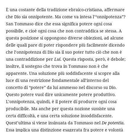
È una costante della tradizione ebraico-cristiana, affermare
che Dio sia onnipotente. Ma come va intesa l’“onnipotenza”?
San Tommaso dice che essa significa potere ogni cosa
possibile, e cioè ogni cosa che non contraddica se stessa. A
questa posizione si oppongono diverse obiezioni, ad alcune
delle quali pare di poter rispondere più facilmente dicendo
che l’onnipotenza di Dio sia il suo poter tutto ciò che non è
una contraddizione per
Lui
. Questa risposta, però, è debole;
inoltre, il sostegno che trova in Tommaso non è che
apparente. Una soluzione più soddisfacente si scopre alla
luce di una restrizione fondamentale all’interno del
concetto di “potere” da lui ammesso nel discorso su Dio.
Questo potere vuol dire unicamente potere produttivo.
L’onnipotenza, quindi, è il potere di produrre ogni cosa
producibile. Ma anche per questa nozione sussiste una
certa difficoltà, e una certa soluzione insoddisfacente.
Quest’ultima sì viene insinuata da Tommaso nel
De potentia
.
Essa implica una distinzione esagerata fra potere e volontà