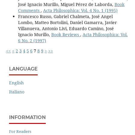
José Ignacio Murillo, Miguel Pérez de Laborda,
Book
Comments
,
Acta Philosophica: Vol. 4 No. 1 (1995)
Francesco Russo, Gabriel Chalmeta, José Angel
Lombo, Matteo Bortolini, Daniel Gamarra, Javier
Villanueva, Antonio Livi, Eduardo Camino, José
Ignacio Murillo,
Book Reviews
,
Acta Philosophica: Vol.
6 No. 2 (1997)
<<
<
2
3
4
5
6
7
8
9
>
>>
LANGUAGE
English
Italiano
INFORMATION
For Readers