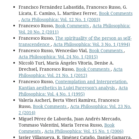
Francisco Fernández Labastida, Francesco Russo, G.
Licata, E. Camino, L. Martínez Ferrer,
Book Comments
,
Acta Philosophica: Vol. 12 No. 1 (2003)
Francesco Russo,
Book Comments
,
Acta Philosophica:
Vol. 20 No. 2 (2011)
Francesco Russo,
The spirituality of the person as self-
transcendence
,
Acta Philosophica: Vol. 3 No. 1 (1994)
Francesco Russo, Wenceslao Vial,
Book Comments
,
Acta Philosophica: Vol. 24 No. 1 (2015)
Niccolò Turi, María Ángeles Vitoria, Denise A.
Drechsel, Francesco Russo,
Book Comments
,
Acta
Philosophica: Vol. 21 No. 1 (2012)
Francesco Russo,
Contemplation and Interpretation.
Kantian aesthetics in Luigi Pareyson’s analysis
,
Acta
Philosophica: Vol. 4 No. 1 (1995)
Valeria Ascheri, Berta Viteri Ramírez, Francesco
Russo,
Book Comments
,
Acta Philosophica: Vol. 23 No.
2 (2014)
Miguel Pérez de Laborda, Juan Andrés Mercado,
Tommaso Valentini, Maria Teresa Russo,
Book
Comments
,
Acta Philosophica: Vol. 15 No. 1 (2006)
Javier Villanueva, R. Jiménez Cataño, Daniel Gamarra,