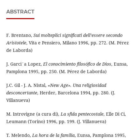
ABSTRACT
F. Brentano,
Sui molteplici significati dell’essere secondo
Aristotele
, Vita e Pensiero, Milano 1996, pp. 272. (M. Pérez
de Laborda)
J. Garci´a Lopez,
El conocimiento filosófico de Dios
, Eunsa,
Pamplona 1995, pp. 250. (M. Pérez de Laborda)
J.C. Gil - J. A. Nistal,
«New Age».
Una religiosidad
desconcertante
, Herder, Barcelona 1994, pp. 280. (J.
Villanueva)
M. Introvigne (a cura di),
La sfida pentecostale
, Elle Di Ci,
Leumann (Torino) 1996, pp. 199. (J. Villanueva)
T. Melendo,
La hora de la familia
, Eunsa, Pamplona 1995,