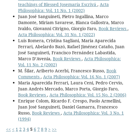
teachings of Blessed Josemaría Escrivá
,
Acta
Philosophica: Vol. 11 No. 1 (2002)
Juan José Sanguineti, Pietro Ingallina, Marco
Damonte, Miriam Savarese, Blanca Gallostra, Marco
Ivaldo, Giovanni Citrigno, Giorgio Faro,
Book Reviews
,
Acta Philosophica: Vol. 31 No. 1 (2022)
Luis Romera, Cristina Sagliani, Maria Aparecida
Ferrari, Abelardo Bazó, Rafael Jiménez Cataño, Juan
José Sanguineti, Francisco Fernández Labastida,
Marco D’Avenia,
Book Reviews
,
Acta Philosophica:
Vol. 11 No. 2 (2002)
M. Šilar, Ariberto Acerbi, Francesco Russo,
Book
Comments
,
Acta Philosophica: Vol. 16 No. 1 (2007)
Maria Aparecida Ferrari, Laura Ceni, Pedro Cervio,
Juan Andrés Mercado, Marco Porta, Giorgio Faro,
Book Reviews
,
Acta Philosophica: Vol. 15 No. 2 (2006)
Enrique Colom, Ricardo F. Crespo, Paolo Armellini,
Juan José Sanguineti, Daniel Gamarra, Francesco
Russo,
Book Reviews
,
Acta Philosophica: Vol. 3 No. 1
(1994)
<<
<
1
2
3
4
5
6
7
8
9
>
>>