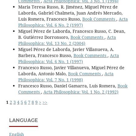
Comments
,
Acta Philosophica: Vol. 3 No. 1 (1994)
Maria Teresa Russo, R. Jiménez, Miguel Pérez de
Laborda, Gabriel Chalmeta, Juan Andrés Mercado,
Luis Romera, Francesco Russo,
Book Comments
,
Acta
Philosophica: Vol. 6 No. 2 (1997)
Miguel Pérez de Laborda, Francesco Russo, C. Dean,
B. Gutiérrez Dorronsoro,
Book Comments
,
Acta
Philosophica: Vol. 13 No. 2 (2004)
Miguel Pérez de Laborda, Javier Villanueva, A.
Barbera, Francesco Russo,
Book Comments
,
Acta
Philosophica: Vol. 6 No. 1 (1997)
Francesco Russo, Javier Villanueva, Miguel Pérez de
Laborda, Antonio Malo,
Book Comments
,
Acta
Philosophica: Vol. 7 No. 1 (1998)
Francesco Russo, Daniel Gamarra, Luis Romera,
Book
Comments
,
Acta Philosophica: Vol. 1 No. 2 (1992)
1
2
3
4
5
6
7
8
9
>
>>
LANGUAGE
English