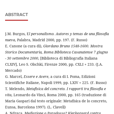
ABSTRACT
J.M. Burgos, E
l personalismo. Autores y temas de una filosofía
nueva
, Palabra, Madrid 2000, pp. 197. (F. Russo)
E. Canone (a cura di),
Giordano Bruno 1548-1600. Mostra
Storico Documentaria, Roma Biblioteca Casanatense 7 giugno
- 30 settembre 2000
, [Biblioteca di Bibliografia Italiana
CLXIV], Leo S. Olschki, Firenze 2000, pp. CXLI + 233. (J.A.
Mercado)
G. Marcel,
Essere e Avere
, a cura di I. Poma, Edizioni
Scientifiche Italiane, Napoli 1999, pp. LXIV + 225. (F. Russo)
T. Melendo,
Metafisica del concreto. I rapporti tra filosofia e
vita
, Leonardo da Vinci, Roma 2000, pp. 165 (traduzione di
Maria Gaspari dal testo originale: Metafísica de lo concreto,
Eunsa, Barcelona 1997). (L. Clavell)
A. Ndreca,
Mediazione o Paradosso? Kierkegaard contra