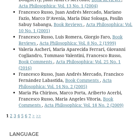
Acta Philosophica: Vol. 13 No. 1 (2004)
Francesco Russo, Juan Andrés Mercado, Mariano
Fazio, Marco D’Avenia, Maria Díaz Soloaga, Paulin
Sabuy Sabangu,
Book Reviews
,
Acta Philosophica: Vol.
10 No. 1 (2001)
Francesco Russo, Luis Romera, Giorgio Faro,
Book
Reviews
,
Acta Philosophica: Vol. 8 No. 2 (1999)
Valeria Ascheri, Maria Aparecida Ferrari, Giovanni
Cogliandro, Tommaso Valentini, Francesco Russo,
Book Comments
,
Acta Philosophica: Vol. 25 No. 1
(2016)
Francesco Russo, Juan Andrés Mercado, Francisco
Fernández Labastida,
Book Comments
,
Acta
Philosophica: Vol. 14 No. 2 (2005)
Maria Pia Chirinos, Marco Porta, Ariberto Acerbi,
Francesco Russo, Maria Angeles Vitoria,
Book
Comments
,
Acta Philosophica: Vol. 18 No. 2 (2009)
1
2
3
4
5
6
7
>
>>
LANGUAGE