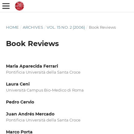
HOME
/
ARCHIVES
/
VOL. 15 NO. 2 (2006)
/
Book Reviews
Book Reviews
Maria Aparecida Ferrari
Pontificia Università della Santa Croce
Laura Ceni
Università Campus Bio-Medico di Roma
Pedro Cervio
Juan Andrés Mercado
Pontificia Università della Santa Croce
Marco Porta