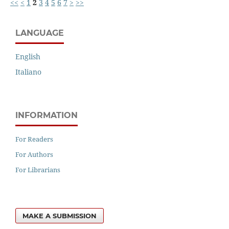
<<
<
1
2
3
4
5
6
7
>
>>
LANGUAGE
English
Italiano
INFORMATION
For Readers
For Authors
For Librarians
MAKE A SUBMISSION