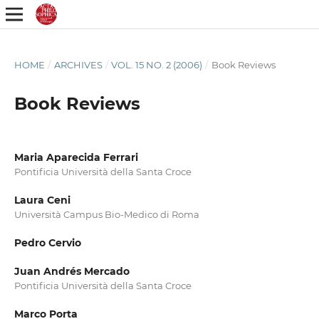
HOME
/
ARCHIVES
/
VOL. 15 NO. 2 (2006)
/
Book Reviews
Book Reviews
Maria Aparecida Ferrari
Pontificia Università della Santa Croce
Laura Ceni
Università Campus Bio-Medico di Roma
Pedro Cervio
Juan Andrés Mercado
Pontificia Università della Santa Croce
Marco Porta