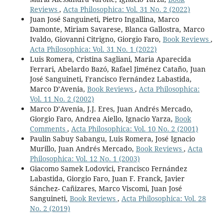
Reviews
,
Acta Philosophica: Vol. 31 No. 2 (2022)
Juan José Sanguineti, Pietro Ingallina, Marco
Damonte, Miriam Savarese, Blanca Gallostra, Marco
Ivaldo, Giovanni Citrigno, Giorgio Faro,
Book Reviews
,
Acta Philosophica: Vol. 31 No. 1 (2022)
Luis Romera, Cristina Sagliani, Maria Aparecida
Ferrari, Abelardo Bazó, Rafael Jiménez Cataño, Juan
José Sanguineti, Francisco Fernández Labastida,
Marco D’Avenia,
Book Reviews
,
Acta Philosophica:
Vol. 11 No. 2 (2002)
Marco D’Avenia, J.J. Eres, Juan Andrés Mercado,
Giorgio Faro, Andrea Aiello, Ignacio Yarza,
Book
Comments
,
Acta Philosophica: Vol. 10 No. 2 (2001)
Paulin Sabuy Sabangu, Luis Romera, José Ignacio
Murillo, Juan Andrés Mercado,
Book Reviews
,
Acta
Philosophica: Vol. 12 No. 1 (2003)
Giacomo Samek Lodovici, Francisco Fernández
Labastida, Giorgio Faro, Juan F. Franck, Javier
Sánchez- Cañizares, Marco Viscomi, Juan José
Sanguineti,
Book Reviews
,
Acta Philosophica: Vol. 28
No. 2 (2019)