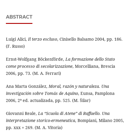
ABSTRACT
Luigi Alici,
Il terzo escluso
, Cinisello Balsamo 2004, pp. 186.
(F. Russo)
Ernst-Wolfgang Böckenförde,
La formazione dello Stato
come processo di secolarizzazione
, Morcelliana, Brescia
2006, pp. 73. (M. A. Ferrari)
Ana Marta González,
Moral, razón y naturaleza. Una
investigación sobre Tomás de Aquino
, Eunsa, Pamplona
2006, 2ª ed. actualizada, pp. 525. (M. Šilar)
Giovanni Reale,
La “Scuola di Atene” di Raffaello. Una
interpretazione storico-ermeneutica
, Bompiani, Milano 2005,
pp. xxx + 269. (M. A. Vitoria)