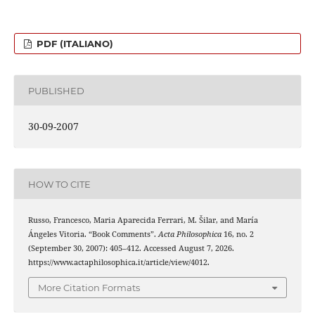
PDF (ITALIANO)
PUBLISHED
30-09-2007
HOW TO CITE
Russo, Francesco, Maria Aparecida Ferrari, M. Šilar, and María
Ángeles Vitoria. “Book Comments”.
Acta Philosophica
16, no. 2
(September 30, 2007): 405–412. Accessed August 7, 2026.
https://www.actaphilosophica.it/article/view/4012.
More Citation Formats