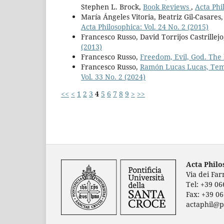
Stephen L. Brock,
Book Reviews
,
Acta Phi
María Ángeles Vitoria, Beatriz Gil-Casares
Acta Philosophica: Vol. 24 No. 2 (2015)
Francesco Russo, David Torrijos Castrillej
(2013)
Francesco Russo,
Freedom, Evil, God. The 
Francesco Russo,
Ramón Lucas Lucas, Temp
Vol. 33 No. 2 (2024)
<<
<
1
2
3
4
5
6
7
8
9
>
>>
Acta Phil
Via dei Fa
Tel: +39 0
Fax: +39 0
actaphil@p