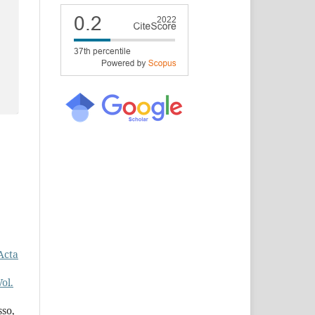
Acta
ol.
so,