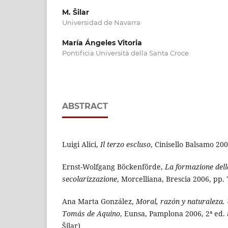
M. Šilar
Universidad de Navarra
María Ángeles Vitoria
Pontificia Università della Santa Croce
ABSTRACT
Luigi Alici,
Il terzo escluso
, Cinisello Balsamo 200
Ernst-Wolfgang Böckenförde,
La formazione dell
secolarizzazione
, Morcelliana, Brescia 2006, pp. 
Ana Marta González,
Moral, razón y naturaleza.
Tomás de Aquino
, Eunsa, Pamplona 2006, 2ª ed. 
Šilar)