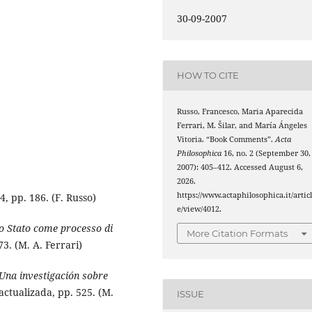
30-09-2007
HOW TO CITE
Russo, Francesco, Maria Aparecida
Ferrari, M. Šilar, and María Ángeles
Vitoria. “Book Comments”.
Acta
Philosophica
16, no. 2 (September 30,
2007): 405–412. Accessed August 6,
2026.
https://www.actaphilosophica.it/artic
4, pp. 186. (F. Russo)
e/view/4012.
o Stato come processo di
More Citation Formats
73. (M. A. Ferrari)
 Una investigación sobre
actualizada, pp. 525. (M.
ISSUE