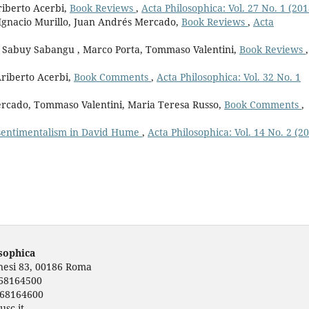
riberto Acerbi,
Book Reviews
,
Acta Philosophica: Vol. 27 No. 1 (201
Ignacio Murillo, Juan Andrés Mercado,
Book Reviews
,
Acta
in Sabuy Sabangu , Marco Porta, Tommaso Valentini,
Book Reviews
,
Ariberto Acerbi,
Book Comments
,
Acta Philosophica: Vol. 32 No. 1
rcado, Tommaso Valentini, Maria Teresa Russo,
Book Comments
,
 sentimentalism in David Hume
,
Acta Philosophica: Vol. 14 No. 2 (2
osophica
rnesi 83, 00186 Roma
668164500
668164600
usc.it