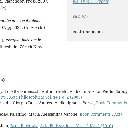
d, Clarendon Press, 2007,
Vol. 18 No. 1 (2009)
ado)
SECTION
tmoderni e verità della
2007, pp. 326. (A. Acerbi)
Book Comments
i),
Perspectives sur le
Hildesheim-Zürich-New
s)
y, Loretta Iannascoli, Antonio Malo, Ariberto Acerbi, Paulin Sabuy
ews
,
Acta Philosophica: Vol. 14 No. 2 (2005)
rcado, Giorgio Faro, Andrea Aiello, Ignacio Yarza,
Book Comments
ledad Paladino, Maria Alessandra Varone,
Book Comments
,
Acta
 Malo,
Book Reviews
,
Acta Philosophica: Vol. 19 No. 2 (2010)