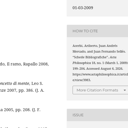
01-03-2009
HOW TO CITE
Acerbi, Ariberto, Juan Andrés
Mercado, and Juan Fernando Sellés.
“Schede Bibliografiche”.
Acta
Philosophica
18, no. 1 (March 1, 2009)
ldo, Il ramo, Rapallo 2008,
199–204. Accessed August 6, 2026.
https://www.actaphilosophica.it/artic
e/view/3983.
oncetto di mente
, Leo S.
enze 2007, pp. 386. (J. A.
More Citation Formats
a 2005, pp. 208. (J. F.
ISSUE