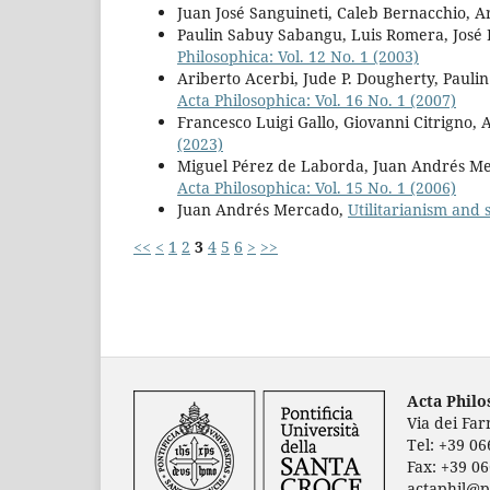
Juan José Sanguineti, Caleb Bernacchio, A
Paulin Sabuy Sabangu, Luis Romera, José 
Philosophica: Vol. 12 No. 1 (2003)
Ariberto Acerbi, Jude P. Dougherty, Paul
Acta Philosophica: Vol. 16 No. 1 (2007)
Francesco Luigi Gallo, Giovanni Citrigno, 
(2023)
Miguel Pérez de Laborda, Juan Andrés Me
Acta Philosophica: Vol. 15 No. 1 (2006)
Juan Andrés Mercado,
Utilitarianism and
<<
<
1
2
3
4
5
6
>
>>
Acta Phil
Via dei Fa
Tel: +39 0
Fax: +39 0
actaphil@p