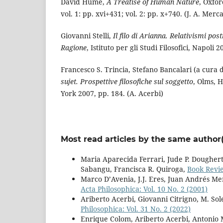
David Hume,
A Treatise of Human Nature
, Oxfor
vol. 1: pp. xvi+431; vol. 2: pp. x+740. (J. A. Merc
Giovanni Stelli,
Il filo di Arianna. Relativismi pos
Ragione
, Istituto per gli Studi Filosofici, Napoli 
Francesco S. Trincia, Stefano Bancalari (a cura d
sujet. Prospettive filosofiche sul soggetto
, Olms, 
York 2007, pp. 184. (A. Acerbi)
Most read articles by the same author(
Maria Aparecida Ferrari, Jude P. Doughert
Sabangu, Francisca R. Quiroga,
Book Revi
Marco D’Avenia, J.J. Eres, Juan Andrés Me
Acta Philosophica: Vol. 10 No. 2 (2001)
Ariberto Acerbi, Giovanni Citrigno, M. So
Philosophica: Vol. 31 No. 2 (2022)
Enrique Colom, Ariberto Acerbi, Antonio