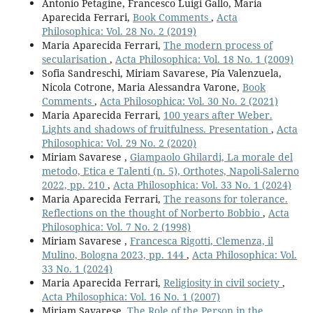
Antonio Petagine, Francesco Luigi Gallo, Maria
Aparecida Ferrari,
Book Comments
,
Acta
Philosophica: Vol. 28 No. 2 (2019)
Maria Aparecida Ferrari,
The modern process of
secularisation
,
Acta Philosophica: Vol. 18 No. 1 (2009)
Sofia Sandreschi, Miriam Savarese, Pía Valenzuela,
Nicola Cotrone, Maria Alessandra Varone,
Book
Comments
,
Acta Philosophica: Vol. 30 No. 2 (2021)
Maria Aparecida Ferrari,
100 years after Weber.
Lights and shadows of fruitfulness. Presentation
,
Acta
Philosophica: Vol. 29 No. 2 (2020)
Miriam Savarese ,
Giampaolo Ghilardi, La morale del
metodo, Etica e Talenti (n. 5), Orthotes, Napoli-Salerno
2022, pp. 210
,
Acta Philosophica: Vol. 33 No. 1 (2024)
Maria Aparecida Ferrari,
The reasons for tolerance.
Reflections on the thought of Norberto Bobbio
,
Acta
Philosophica: Vol. 7 No. 2 (1998)
Miriam Savarese ,
Francesca Rigotti, Clemenza, il
Mulino, Bologna 2023, pp. 144
,
Acta Philosophica: Vol.
33 No. 1 (2024)
Maria Aparecida Ferrari,
Religiosity in civil society
,
Acta Philosophica: Vol. 16 No. 1 (2007)
Miriam Savarese,
The Role of the Person in the