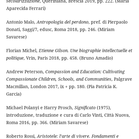
secolarizzazione
, Queriniana, Brescia 2019, pp. 222. (Maria
Aparecida Ferrari)
Antonio Malo,
Antropologia del perdono
, pref. di Pierpaolo
Donati, Saggi/7, edusc, Roma 2018, pp. 246. (Miriam
Savarese)
Florian Michel,
Etienne Gilson. Une biographie intellectuelle et
politique
, Vrin, Paris 2018, pp. 458. (Bruno Amadio)
Andrew Peterson,
Compassion and Education: Cultivating
Compassionate Children, Schools, and Communities
, Palgrave
Macmillan, London 2017, ix + pp. 180. (Pia Patricia K.
Garcia)
Michael Polanyi e Harry Prosch,
Significato
(1975),
introduzione, traduzione e cura di Carlo Vinti, Città Nuova,
Roma 2016, pp. 366. (Miriam Savarese)
Roberto Rossi,
Aristotele: l’arte di vivere. Fondamenti e