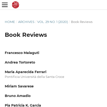
HOME
/
ARCHIVES
/
VOL. 29 NO. 1 (2020)
/
Book Reviews
Book Reviews
Francesco Malaguti
Andrea Tortoreto
Maria Aparecida Ferrari
Pontificia Università della Santa Croce
Miriam Savarese
Bruno Amadio
Pia Patricia K. Garcia