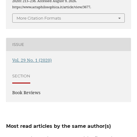
2020): 213–238. Accessed August 9, 2026.
https://www.actaphilosophica.it/article/view/3677.
More Citation Formats
ISSUE
Vol. 29 No. 1 (2020)
SECTION
Book Reviews
Most read articles by the same author(s)