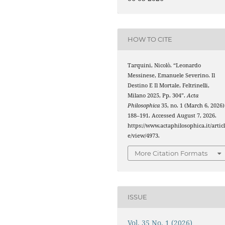
HOW TO CITE
Tarquini, Nicolò. “Leonardo
Messinese, Emanuele Severino. Il
Destino E Il Mortale, Feltrinelli,
Milano 2025, Pp. 304”.
Acta
Philosophica
35, no. 1 (March 6, 2026)
188–191. Accessed August 7, 2026.
https://www.actaphilosophica.it/artic
e/view/4973.
More Citation Formats
ISSUE
Vol. 35 No. 1 (2026)