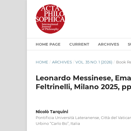
HOME PAGE
CURRENT
ARCHIVES
S
HOME
/
ARCHIVES
/
VOL. 35 NO. 1 (2026)
/
Book R
Leonardo Messinese, Emanu
Feltrinelli, Milano 2025, p
Nicolò Tarquini
Pontificia Università Lateranense, Città del Vatica
Urbino “Carlo Bo”, Italia