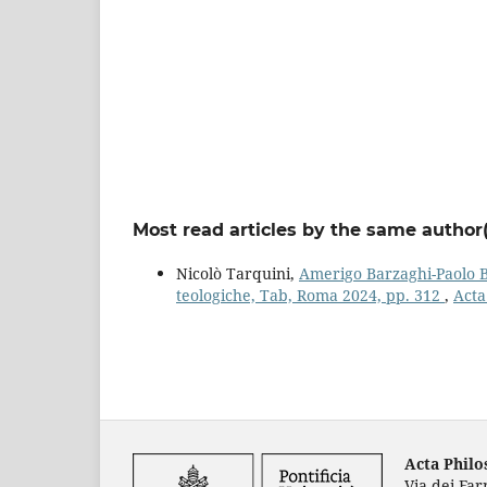
Most read articles by the same author(
Nicolò Tarquini,
Amerigo Barzaghi-Paolo Be
teologiche, Tab, Roma 2024, pp. 312
,
Acta
Acta Phil
Via dei Fa