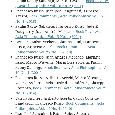
Paulin Sabuy Sabangu, Marco D’Avenia,
Book Reviews
,
Acta Philosophica: Vol. 10 No. 2 (2001)
Francesco Russo, Juan José Sanguineti, Ariberto
Acerbi,
Book Comments
,
Acta Philosophica: Vol. 27
No. 1 (2018)
Paulin Sabuy Sabangu, Francesco Russo, Jude P.
Dougherty, Juan Andrés Mercado,
Book Reviews
,
Acta Philosophica: Vol. 13 No. 1 (2004)
Gennaro Luise, Verbena Giambastiani, Francesco
Russo, Ariberto Acerbi,
Book Comments
,
Acta
Philosophica: Vol. 27 No. 2 (2018)
Francesco Russo, Juan Andrés Mercado, Mariano
Fazio, Marco D’Avenia, Maria Díaz Soloaga, Paulin
Sabuy Sabangu,
Book Reviews
,
Acta Philosophica: Vol.
10 No. 1 (2001)
Francesco Russo, Ariberto Acerbi, Marco Viscomi,
Valeria Ascheri, Carlos Ortiz de Landázuri, Giuseppe
Costanzo,
Book Comments
,
Acta Philosophica: Vol. 23
No. 1 (2014)
Valeria Ascheri, Ariberto Acerbi, Carlos Ortiz de
Landázuri, Francesco Russo,
Book Comments
,
Acta
Philosophica: Vol. 19 No. 1 (2010)
Juan José Sanguineti, Paulin Sabuy Sabangu,