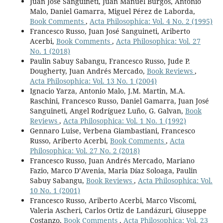
Juan José Sanguineti, Juan Manuel Burgos, Antonio
Malo, Daniel Gamarra, Miguel Pérez de Laborda,
Book Comments
,
Acta Philosophica: Vol. 4 No. 2 (1995)
Francesco Russo, Juan José Sanguineti, Ariberto
Acerbi,
Book Comments
,
Acta Philosophica: Vol. 27
No. 1 (2018)
Paulin Sabuy Sabangu, Francesco Russo, Jude P.
Dougherty, Juan Andrés Mercado,
Book Reviews
,
Acta Philosophica: Vol. 13 No. 1 (2004)
Ignacio Yarza, Antonio Malo, J.M. Martin, M.A.
Raschini, Francesco Russo, Daniel Gamarra, Juan José
Sanguineti, Angel Rodríguez Luño, G. Galvan,
Book
Reviews
,
Acta Philosophica: Vol. 1 No. 1 (1992)
Gennaro Luise, Verbena Giambastiani, Francesco
Russo, Ariberto Acerbi,
Book Comments
,
Acta
Philosophica: Vol. 27 No. 2 (2018)
Francesco Russo, Juan Andrés Mercado, Mariano
Fazio, Marco D’Avenia, Maria Díaz Soloaga, Paulin
Sabuy Sabangu,
Book Reviews
,
Acta Philosophica: Vol.
10 No. 1 (2001)
Francesco Russo, Ariberto Acerbi, Marco Viscomi,
Valeria Ascheri, Carlos Ortiz de Landázuri, Giuseppe
Costanzo,
Book Comments
,
Acta Philosophica: Vol. 23