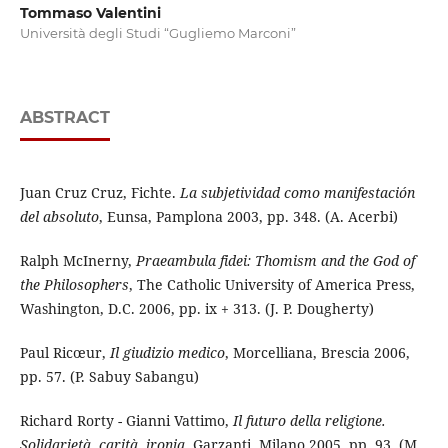
Tommaso Valentini
Università degli Studi “Gugliemo Marconi”
ABSTRACT
Juan Cruz Cruz, Fichte.
La subjetividad como manifestación
del absoluto
, Eunsa, Pamplona 2003, pp. 348. (A. Acerbi)
Ralph McInerny,
Praeambula fidei: Thomism and the God of
the Philosophers
, The Catholic University of America Press,
Washington, D.C. 2006, pp. ix + 313. (J. P. Dougherty)
Paul Ricœur,
Il giudizio medico
, Morcelliana, Brescia 2006,
pp. 57. (P. Sabuy Sabangu)
Richard Rorty - Gianni Vattimo,
Il futuro della religione.
Solidarietà, carità, ironia
, Garzanti, Milano 2005, pp. 93. (M.