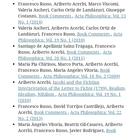
Francesco Russo, Ariberto Acerbi, Marco Viscomi,
Valeria Ascheri, Carlos Ortiz de Landázuri, Giuseppe
Costanzo,
Book Comments
,
Acta Philosophica: Vol. 23
No. 1 (2014)
Valeria Ascheri, Ariberto Acerbi, Carlos Ortiz de
Landázuri, Francesco Russo,
Book Comments
,
Acta
Philosophica: Vol. 19 No. 1 (2010)
Santiago de Apellániz Sainz-Trápaga, Francesco
Russo, Ariberto Acerbi,
Book Comments
,
Acta
Philosophica: Vol. 20 No. 1 (2011)
Maria Pia Chirinos, Marco Porta, Ariberto Acerbi,
Francesco Russo, Maria Angeles Vitoria,
Book
Comments
,
Acta Philosophica: Vol. 18 No. 2 (2009)
Ariberto Acerbi,
Jacobi and the Fichtian
Interpretation of the Letter to Fichte (1799). Realism,
Idealism, Nihilism
,
Acta Philosophica: Vol. 19 No. 1
(2010)
Francesco Russo, David Torrijos Castrillejo, Ariberto
Acerbi,
Book Comments
,
Acta Philosophica: Vol. 22
No. 2 (2013)
María Ángeles Vitoria, Beatriz Gil-Casares, Ariberto
Acerbi, Francesco Russo, Javier Rodríguez,
Book