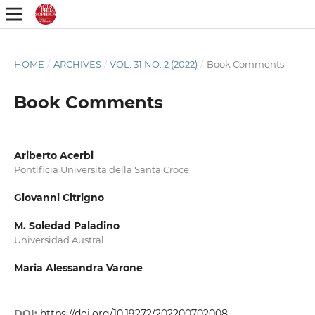
HOME
/
ARCHIVES
/
VOL. 31 NO. 2 (2022)
/
Book Comments
Book Comments
Ariberto Acerbi
Pontificia Università della Santa Croce
Giovanni Citrigno
M. Soledad Paladino
Universidad Austral
Maria Alessandra Varone
DOI:
https://doi.org/10.19272/202200702008