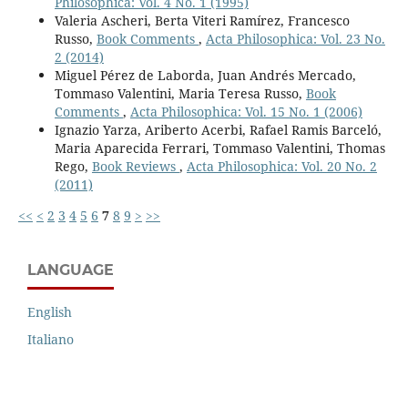
Philosophica: Vol. 4 No. 1 (1995)
Valeria Ascheri, Berta Viteri Ramírez, Francesco
Russo,
Book Comments
,
Acta Philosophica: Vol. 23 No.
2 (2014)
Miguel Pérez de Laborda, Juan Andrés Mercado,
Tommaso Valentini, Maria Teresa Russo,
Book
Comments
,
Acta Philosophica: Vol. 15 No. 1 (2006)
Ignazio Yarza, Ariberto Acerbi, Rafael Ramis Barceló,
Maria Aparecida Ferrari, Tommaso Valentini, Thomas
Rego,
Book Reviews
,
Acta Philosophica: Vol. 20 No. 2
(2011)
<<
<
2
3
4
5
6
7
8
9
>
>>
LANGUAGE
English
Italiano