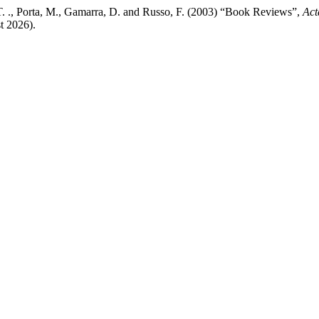
. T. ., Porta, M., Gamarra, D. and Russo, F. (2003) “Book Reviews”,
Act
t 2026).