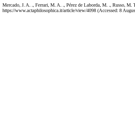
Mercado, J. A. ., Ferrari, M. A. ., Pérez de Laborda, M. ., Russo, M
https://www.actaphilosophica.it/article/view/4098 (Accessed: 8 Augus