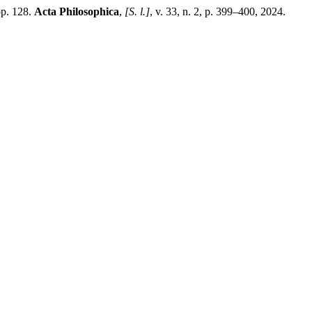
pp. 128.
Acta Philosophica
,
[S. l.]
, v. 33, n. 2, p. 399–400, 2024.