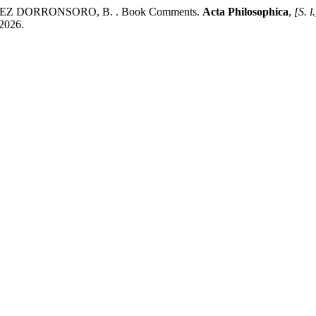
REZ DORRONSORO, B. . Book Comments.
Acta Philosophica
,
[S. l.
 2026.