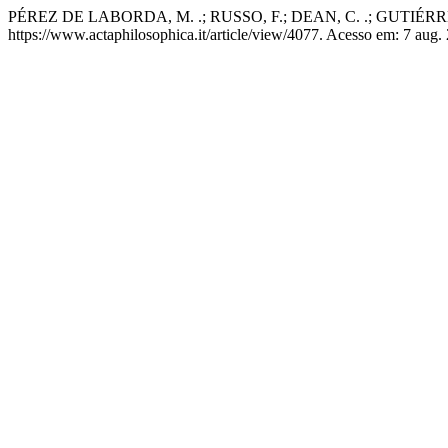
PÉREZ DE LABORDA, M. .; RUSSO, F.; DEAN, C. .; GUTIÉR
https://www.actaphilosophica.it/article/view/4077. Acesso em: 7 aug.