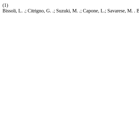
(1)
Bissoli, L. .; Citrigno, G. .; Suzuki, M. .; Capone, L.; Savarese, M. 