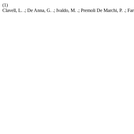
(1)
Clavell, L. .; De Anna, G. .; Ivaldo, M. .; Premoli De Marchi, P. .; 